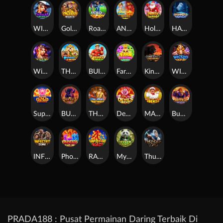
WICKED RICHES
Gold Rush Mania
Road to Glory
ANGELVSDEVIL SEA DUEL
Holly Jackpot
HAMMER OF THUNDER
Wicked Wins: Crystals
THE PUPPIES IN EGYPT
BUILDER'S FRENZY
Farm Fortune Wheel
King Kong Treasure
WICKED FORTUNE
Super Gold Arowana
BUFFALO LEGEND
THE GREAT FIREFIGHTER
Devil’s Frenzy
MASTER CHEF FRENZY
Buffalo Triple Fury
INFECTED ZONE
Phoenix Blaze Link
RAPID FIRE BLAST
Mystic Panda
Thunder Lord
PRADA188 : Pusat Permainan Daring Terbaik Di