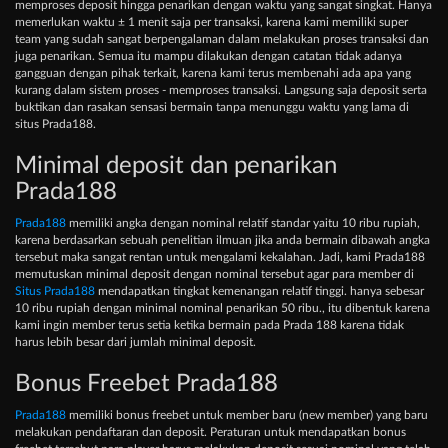
memproses deposit hingga penarikan dengan waktu yang sangat singkat. Hanya
memerlukan waktu ± 1 menit saja per transaksi, karena kami memiliki super
team yang sudah sangat berpengalaman dalam melakukan proses transaksi dan
juga penarikan. Semua itu mampu dilakukan dengan catatan tidak adanya
gangguan dengan pihak terkait, karena kami terus membenahi ada apa yang
kurang dalam sistem proses - memproses transaksi. Langsung saja deposit serta
buktikan dan rasakan sensasi bermain tanpa menunggu waktu yang lama di
situs Prada188.
Minimal deposit dan penarikan
Prada188
Prada188
memiliki angka dengan nominal relatif standar yaitu 10 ribu rupiah,
karena berdasarkan sebuah penelitian ilmuan jika anda bermain dibawah angka
tersebut maka sangat rentan untuk mengalami kekalahan. Jadi, kami Prada188
memutuskan minimal deposit dengan nominal tersebut agar para member di
Situs Prada188
mendapatkan tingkat kemenangan relatif tinggi. hanya sebesar
10 ribu rupiah dengan minimal nominal penarikan 50 ribu., itu dibentuk karena
kami ingin member terus setia ketika bermain pada Prada 188 karena tidak
harus lebih besar dari jumlah minimal deposit.
Bonus Freebet Prada188
Prada188
memiliki bonus freebet untuk member baru (new member) yang baru
melakukan pendaftaran dan deposit. Peraturan untuk mendapatkan bonus