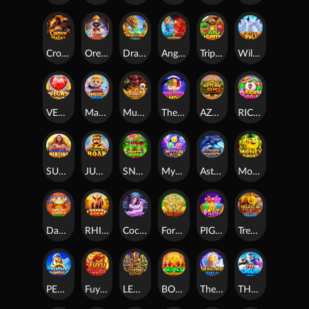
Crown of Hades
Ore Rush: Cart Collector
Dragon Link Fortune
Angel vs Devil Ultimate Goal Showdown
Triple Ignite
Wild Wolf Xtreme
VEGAS CASH LINK
Make America Great Again
Mummy’s Treasure Quest
The Hallowin Bats
AZTLAN GEMS3
RICH PIGGIES WORLD
SUPER HEROINE
JUNGLE ROAR
SNAPPY CARNIVAL
Mythic Gems: Five Realms
Astro Rift Bonanza
Money Piggies
Dancing Golden Drums
RHINO LEGEND
Cocktail City
Fortune Gold Pots
PIGGIES WEALTHY ANGELIC
Treasure Train Deluxe
PENGUIN QUEST
Fuyu Phoenix
LEGEND OF SPOOKY LINK
BOWLS OF FORTUNE
The Halloween Rascal
THE PENGUINS