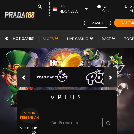
BHS
Live
Ve
Chat
M
INDONESIA
DAFTA
MASUK
IDR
12,733,265,
HOT GAMES
SLOTS
LIVE CASINO
RACE
TOG
VPLUS
SEMUA
PERMAINAN
SLOTS
TOP
20