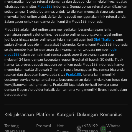
mendapatkan bonus referral selamanya dan dapat di claim melalui livechat atau
whatsapp resmi situs
Prada188
indonesia. Semua bonus referral akan dibagikan
setiap tanggal 1 setiap bulannya, untuk itu silahkan mengajak siapa saja yang
menyukai judi online untuk daftar dan deposit menggunakan link referral anda.
Salam gacor untuk semuanya dari kami tim Prada188 Indonesia.
Prada188 adalah slot online yang menyediakan beraneka ragam jenis
permainan seperti : slot online, live casino online, sabung ayam, togel online,
judi bola hingga poker online dan telah menjadi agen judi
Slot Thailand
yang
sudah dikenal luas oleh masyarakat Indonesia. Karena kami Prada188 Indonesia
selalu memberikan kenyamanan dan keamanan untuk para member
login
prada188
dalam bermain dari semua aspek seperti pelayanan yang siap
melayani 24 jam, dengan kecepatan respon livechat di bawah 30 detik. Tidak
hanya itu, proses deposit maupun penarikan pada Prada188 Indonesia hanya
memerlukan waktu di bawah 3 menit. Segala keunggulan itu, semua bisa anda
rasakan dan dapatkan hanya pada situs
Prada188
, karena kami memiliki
customer service yang handal serta berpengalaman dalam melakukan tugas dan
kewajibannya masing - masing. Prada188 juga telah berhasil bekerja sama
dengan 8 agen / provider terbaik dan ternama yang memiliki lisensi resmi dalam
beroperasional
Kebijaksanaan
Platform
Kategori
Dukungan
Komunitas
Tentang
Promosi
Hot
+628199
Whatsa