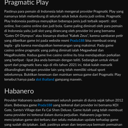
Pragmatic Play
Pastinya para pemain di Indonesia telah mengenal provider Pragmatic Play yang
namanya telah melambung di seluruh seluk beluk dunia judi online. Pragmatic
Play Indonesia pastinya menyajikan beberapa jenis judi terbaik seperti : slot
online, live casino online dan judi bola. Game paling diminati oleh para pemain
di Indonesia yaitu judi slot yang dirancang oleh provider ini yang bernama
"Gates Of Olympus" atau biasanya disebut "Kakek Zeus", karena sambaran petir
yang diberikan game ini pada website resmi
Prada188
bisa membuat orang
tegila - gila karena mendapatkan kemenangan yang maksimal. Pada game
casino online pragmatic yang paling diminati ialah Megawheel dan
MegaRoulette. Kedua game live casino online itu bisa mendapatkan perkalian
yang berlipat - lipat jika anda bermain dengan teliti. Sedangkan untuk virtual
sport dari pragmatic baru saja di rilis tahun 2021 ini, tidak kalah menarik
dibandingkan dengan provider lain yang telah memiliki virtual sport
sebelumnya. Buktikan keseruan dan mainkan semua game dari Pragmatic Play
tersebut hanya pada
slot thailand
gampang maxwin.
Habanero
Provider Habanero sudah menemani seluruh pemain di dunia sejak tahun 2012
silam. Beberapa game
Prada188
yang terkenal dari provider ini bernama KOI
Gate, Santa's Village dan Fa Cai Shen Deluxe. Game itulah yang telah membuat
nama provider ini terkenal dalam dunia perjudian. Habanero juga terus
menciptakan game slot terbaru dan selalu melakukan update terhadap game
yang sudah diciptakan. Jadi, pastinya aman dan terpercaya bermain permainan