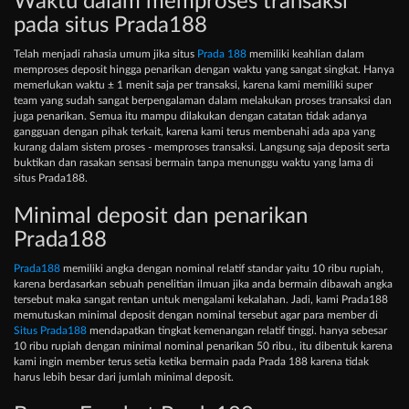
Waktu dalam memproses transaksi
pada situs Prada188
Telah menjadi rahasia umum jika situs
Prada 188
memiliki keahlian dalam
memproses deposit hingga penarikan dengan waktu yang sangat singkat. Hanya
memerlukan waktu ± 1 menit saja per transaksi, karena kami memiliki super
team yang sudah sangat berpengalaman dalam melakukan proses transaksi dan
juga penarikan. Semua itu mampu dilakukan dengan catatan tidak adanya
gangguan dengan pihak terkait, karena kami terus membenahi ada apa yang
kurang dalam sistem proses - memproses transaksi. Langsung saja deposit serta
buktikan dan rasakan sensasi bermain tanpa menunggu waktu yang lama di
situs Prada188.
Minimal deposit dan penarikan
Prada188
Prada188
memiliki angka dengan nominal relatif standar yaitu 10 ribu rupiah,
karena berdasarkan sebuah penelitian ilmuan jika anda bermain dibawah angka
tersebut maka sangat rentan untuk mengalami kekalahan. Jadi, kami Prada188
memutuskan minimal deposit dengan nominal tersebut agar para member di
Situs Prada188
mendapatkan tingkat kemenangan relatif tinggi. hanya sebesar
10 ribu rupiah dengan minimal nominal penarikan 50 ribu., itu dibentuk karena
kami ingin member terus setia ketika bermain pada Prada 188 karena tidak
harus lebih besar dari jumlah minimal deposit.