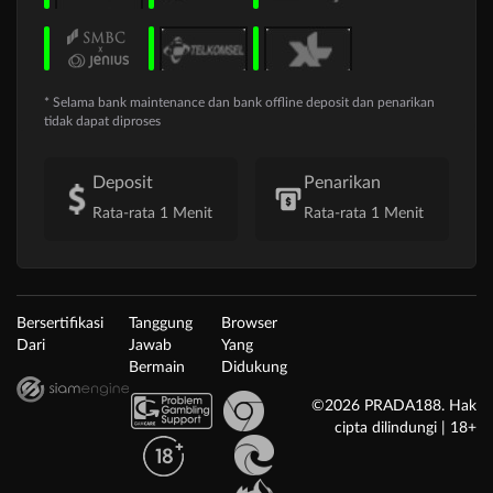
* Selama bank maintenance dan bank offline deposit dan penarikan
tidak dapat diproses
Deposit
Penarikan
Rata-rata 1 Menit
Rata-rata 1 Menit
Bersertifikasi
Tanggung
Browser
Dari
Jawab
Yang
Bermain
Didukung
©2026 PRADA188. Hak
cipta dilindungi | 18+