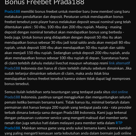
Bonus Freebet Prada188
Prada188
memiliki bonus freebet untuk member baru (new member) yang baru
melakukan pendaftaran dan deposit. Peraturan untuk mendapatkan bonus
freebet tersebut para player harus melakukan deposit sesuai nominal yang telah
ditentukan yakni : 50 ribu, 100 ribu dan 200 ribu rupiah. Masing - masing
deposit dengan nominal tersebut akan mendapatkan bonus yang berbeda -
beda juga. Untuk bonus yang didapatkan dengan deposit 50 ribu itu akan
mendapatkan bonus sebesar 30 ribu jadi total saldo anda akan menjadi 80 ribu
rupiah, untuk deposit 100 ribu akan mendapatkan 50 ribu rupiah dan saldo
akan menjadi 150 ribu rupiah. Sedangkan untuk deposit 200 ribu rupiah, anda
akan mendapatkan bonus sebesar 100 ribu rupiah di depan. Syaratanya harus
di claim terlebih dahulu melalui livechat maupun whatsapp resmi
link alternatif
Prada188
Indonesia dan harus di claim terlebih dahulu sebelum dimainkan. Jika
sudah terlanjur dimainkan sebelum di claim, maka anda tidak bisa
mendapatkan bonus freebet tersebut karena sistem tidak dapat lagi memproses
bonus tersebut.
Semua itulah kelebihan serta keuntungan yang terdapat pada situs
slot online
Prada188
Indonesia, pastinya sangat menggiurkan dan menguntungkan seluruh
pemain ketika bermain bersama kami. Tidak hanya itu, minimal bertaruh dalam
permainan slot hanya berupa 200 rupiah yang terdapat pada rata - rata provider
terbaik dimana bekerja sama dengan Prada188 Indonesia. Kami juga terkenal
dengan pelayanan customer service yang mengerti maksud dari member serta
ramah dan juga setulus hati dalam melayani para member setia dalam
RTP
Prada188
. Mainkan semua game yang anda sukai bersama kami, karena kamilah
yang paling mengerti kemauan serta kebutuhan anda dalam bermain judi online