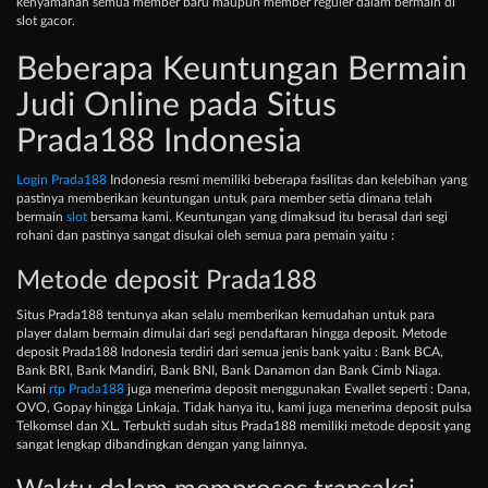
kenyamanan semua member baru maupun member reguler dalam bermain di
slot gacor.
Beberapa Keuntungan Bermain
Judi Online pada Situs
Prada188 Indonesia
Login Prada188
Indonesia resmi memiliki beberapa fasilitas dan kelebihan yang
pastinya memberikan keuntungan untuk para member setia dimana telah
bermain
slot
bersama kami. Keuntungan yang dimaksud itu berasal dari segi
rohani dan pastinya sangat disukai oleh semua para pemain yaitu :
Metode deposit Prada188
Situs Prada188 tentunya akan selalu memberikan kemudahan untuk para
player dalam bermain dimulai dari segi pendaftaran hingga deposit. Metode
deposit Prada188 Indonesia terdiri dari semua jenis bank yaitu : Bank BCA,
Bank BRI, Bank Mandiri, Bank BNI, Bank Danamon dan Bank Cimb Niaga.
Kami
rtp Prada188
juga menerima deposit menggunakan Ewallet seperti : Dana,
OVO, Gopay hingga Linkaja. Tidak hanya itu, kami juga menerima deposit pulsa
Telkomsel dan XL. Terbukti sudah situs Prada188 memiliki metode deposit yang
sangat lengkap dibandingkan dengan yang lainnya.