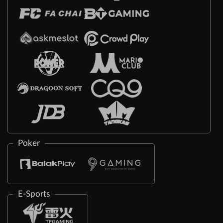
Poker
E-Sports