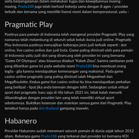
serta berpengalaman dalam melakukan tugas dan kewajibannya masing -
masing.
Prada188
juga telah berhasil bekerja sama dengan 8 agen / provider
terbaik dan ternama yang memiliki lisensi resmi dalam beroperasional, yaitu :
Pragmatic Play
Pastinya para pemain di Indonesia telah mengenal provider Pragmatic Play yang
namanya telah melambung di seluruh seluk beluk dunia judi online. Pragmatic
Play Indonesia pastinya menyajikan beberapa jenis judi terbaik seperti : slot
online, live casino online dan judi bola. Game paling diminati oleh para pemain
di Indonesia yaitu judi slot yang dirancang oleh provider ini yang bernama
"Gates Of Olympus" atau biasanya disebut "Kakek Zeus", karena sambaran petir
yang diberikan game ini pada website resmi
Prada188
bisa membuat orang
tegila - gila karena mendapatkan kemenangan yang maksimal. Pada game
casino online pragmatic yang paling diminati ialah Megawheel dan
MegaRoulette. Kedua game live casino online itu bisa mendapatkan perkalian
yang berlipat - lipat jika anda bermain dengan teliti. Sedangkan untuk virtual
sport dari pragmatic baru saja di rilis tahun 2021 ini, tidak kalah menarik
dibandingkan dengan provider lain yang telah memiliki virtual sport
sebelumnya. Buktikan keseruan dan mainkan semua game dari Pragmatic Play
tersebut hanya pada
slot thailand
gampang maxwin.
Habanero
Provider Habanero sudah menemani seluruh pemain di dunia sejak tahun 2012
silam. Beberapa game
Prada188
yang terkenal dari provider ini bernama KOI