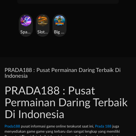
Spaceman
Slot88 High Flyer
Big Bass Crash
PRADA188 : Pusat Permainan Daring Terbaik Di
Indonesia
PRADA188 : Pusat
Permainan Daring Terbaik
Di Indonesia
Prada188
pusat informasi game online terakurat saat ini,
Prada 188
juga
menyediakan game game yang terbaru dan sangat lengkap yang memiliki