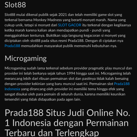
Slot88
Slot88 mulai dikenal publik sejak 2021 dan telah memiliki game slot yang
terkenal bernama Monkey Madness yang berarti monyet marah. Nama yang
cukup unik, tetapi si monyet dari
SLOT GACOR
itu terkenal dengan kegilaanya
ketika marah karena kalian akan mendapatkan pundi - pundi yang
menggairahkan tentunya. Buktikan saja langsung kegacoran si monyet yang
diciptakan oleh slot88 pada situs resmi Prada188. Dengan di ciptakan nya
Prada188
memudahkan masyarakat publik memenuhi kebutuhan nya.
Microgaming
Microgaming sudah lama terkenal sebelum provider pragmatic play muncul dan
provider ini telah berkarya sejak tahun 1994 hingga saat ini. Microgaming telah
merancang lebih dari ribuan permainan slot dan pastinya tidak kalah bersaing
dengan provider kekinian yang baru muncul saat ini. Permainan slot
Prada188
Indonesia
yang dirancang oleh provider ini memiliki tema hingga efek yang
sangat disukai oleh para pemain di seluruh dunia, karena memiliki keunikan
tersendiri yang tidak didapatkan pada agen lain.
Prada188 Situs Judi Online No.
1 Indonesia dengan Permainan
Terbaru dan Terlengkap