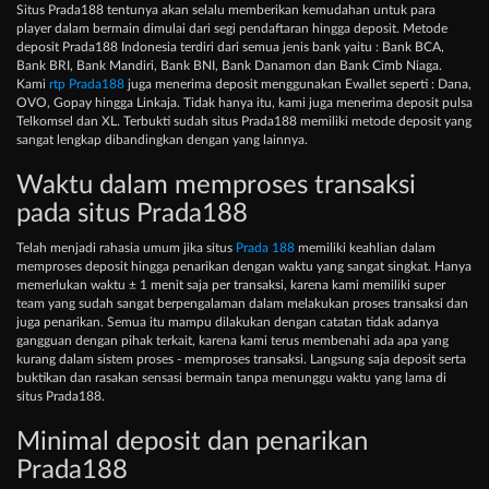
Situs Prada188 tentunya akan selalu memberikan kemudahan untuk para
player dalam bermain dimulai dari segi pendaftaran hingga deposit. Metode
deposit Prada188 Indonesia terdiri dari semua jenis bank yaitu : Bank BCA,
Bank BRI, Bank Mandiri, Bank BNI, Bank Danamon dan Bank Cimb Niaga.
Kami
rtp Prada188
juga menerima deposit menggunakan Ewallet seperti : Dana,
OVO, Gopay hingga Linkaja. Tidak hanya itu, kami juga menerima deposit pulsa
Telkomsel dan XL. Terbukti sudah situs Prada188 memiliki metode deposit yang
sangat lengkap dibandingkan dengan yang lainnya.
Waktu dalam memproses transaksi
pada situs Prada188
Telah menjadi rahasia umum jika situs
Prada 188
memiliki keahlian dalam
memproses deposit hingga penarikan dengan waktu yang sangat singkat. Hanya
memerlukan waktu ± 1 menit saja per transaksi, karena kami memiliki super
team yang sudah sangat berpengalaman dalam melakukan proses transaksi dan
juga penarikan. Semua itu mampu dilakukan dengan catatan tidak adanya
gangguan dengan pihak terkait, karena kami terus membenahi ada apa yang
kurang dalam sistem proses - memproses transaksi. Langsung saja deposit serta
buktikan dan rasakan sensasi bermain tanpa menunggu waktu yang lama di
situs Prada188.
Minimal deposit dan penarikan
Prada188