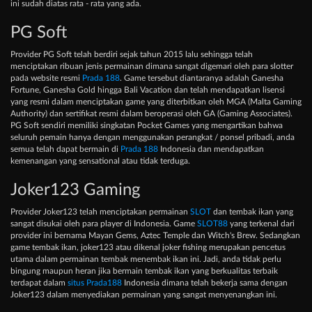
ini sudah diatas rata - rata yang ada.
PG Soft
Provider PG Soft telah berdiri sejak tahun 2015 lalu sehingga telah
menciptakan ribuan jenis permainan dimana sangat digemari oleh para slotter
pada website resmi
Prada 188
. Game tersebut diantaranya adalah Ganesha
Fortune, Ganesha Gold hingga Bali Vacation dan telah mendapatkan lisensi
yang resmi dalam menciptakan game yang diterbitkan oleh MGA (Malta Gaming
Authority) dan sertifikat resmi dalam beroperasi oleh GA (Gaming Associates).
PG Soft sendiri memiliki singkatan Pocket Games yang mengartikan bahwa
seluruh pemain hanya dengan menggunakan perangkat / ponsel pribadi, anda
semua telah dapat bermain di
Prada 188
Indonesia dan mendapatkan
kemenangan yang sensational atau tidak terduga.
Joker123 Gaming
Provider Joker123 telah menciptakan permainan
SLOT
dan tembak ikan yang
sangat disukai oleh para player di Indonesia. Game
SLOT88
yang terkenal dari
provider ini bernama Mayan Gems, Aztec Temple dan Witch's Brew. Sedangkan
game tembak ikan, joker123 atau dikenal joker fishing merupakan pencetus
utama dalam permainan tembak menembak ikan ini. Jadi, anda tidak perlu
bingung maupun heran jika bermain tembak ikan yang berkualitas terbaik
terdapat dalam
situs Prada188
Indonesia dimana telah bekerja sama dengan
Joker123 dalam menyediakan permainan yang sangat menyenangkan ini.