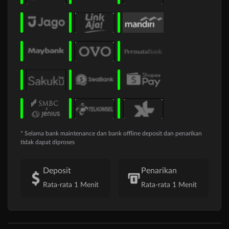
* Selama bank maintenance dan bank offline deposit dan penarikan
tidak dapat diproses
Deposit
Penarikan
Rata-rata 1 Menit
Rata-rata 1 Menit