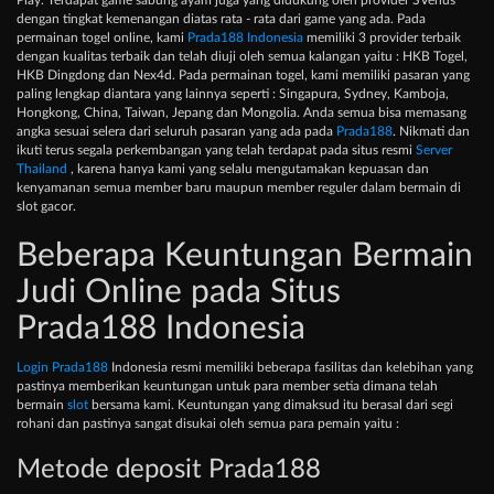
Play. Terdapat game sabung ayam juga yang didukung oleh provider SVenus
dengan tingkat kemenangan diatas rata - rata dari game yang ada. Pada
permainan togel online, kami
Prada188 Indonesia
memiliki 3 provider terbaik
dengan kualitas terbaik dan telah diuji oleh semua kalangan yaitu : HKB Togel,
HKB Dingdong dan Nex4d. Pada permainan togel, kami memiliki pasaran yang
paling lengkap diantara yang lainnya seperti : Singapura, Sydney, Kamboja,
Hongkong, China, Taiwan, Jepang dan Mongolia. Anda semua bisa memasang
angka sesuai selera dari seluruh pasaran yang ada pada
Prada188
. Nikmati dan
ikuti terus segala perkembangan yang telah terdapat pada situs resmi
Server
Thailand
, karena hanya kami yang selalu mengutamakan kepuasan dan
kenyamanan semua member baru maupun member reguler dalam bermain di
slot gacor.
Beberapa Keuntungan Bermain
Judi Online pada Situs
Prada188 Indonesia
Login Prada188
Indonesia resmi memiliki beberapa fasilitas dan kelebihan yang
pastinya memberikan keuntungan untuk para member setia dimana telah
bermain
slot
bersama kami. Keuntungan yang dimaksud itu berasal dari segi
rohani dan pastinya sangat disukai oleh semua para pemain yaitu :
Metode deposit Prada188