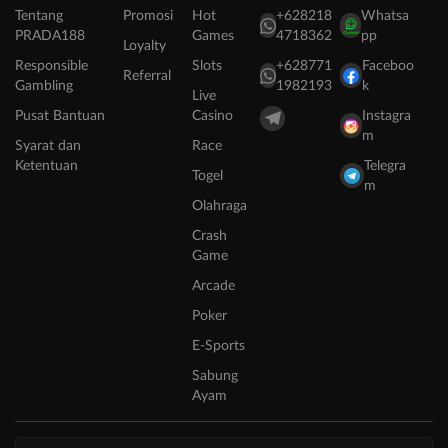
Tentang
Promosi
Hot
+628218
Whatsa
PRADA188
Games
4718362
pp
Loyalty
Responsible
Slots
+628771
Faceboo
Referral
Gambling
1982193
k
Live
Pusat Bantuan
Casino
Instagra
m
Syarat dan
Race
Ketentuan
Telegra
Togel
m
Olahraga
Crash
Game
Arcade
Poker
E-Sports
Sabung
Ayam