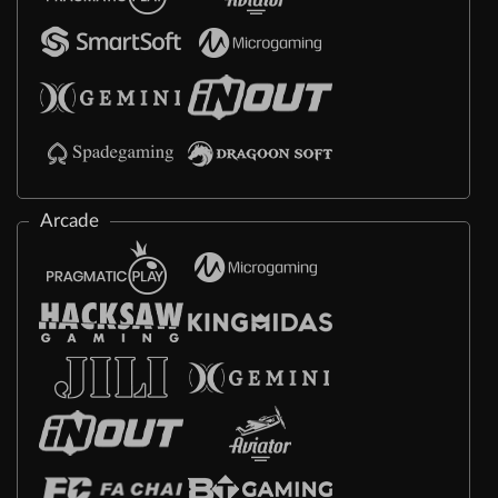
Arcade