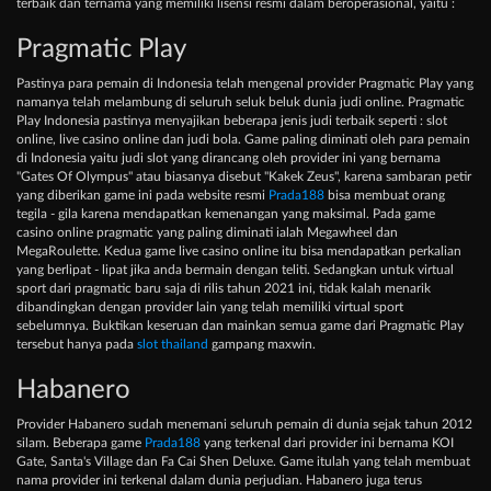
terbaik dan ternama yang memiliki lisensi resmi dalam beroperasional, yaitu :
Pragmatic Play
Pastinya para pemain di Indonesia telah mengenal provider Pragmatic Play yang
namanya telah melambung di seluruh seluk beluk dunia judi online. Pragmatic
Play Indonesia pastinya menyajikan beberapa jenis judi terbaik seperti : slot
online, live casino online dan judi bola. Game paling diminati oleh para pemain
di Indonesia yaitu judi slot yang dirancang oleh provider ini yang bernama
"Gates Of Olympus" atau biasanya disebut "Kakek Zeus", karena sambaran petir
yang diberikan game ini pada website resmi
Prada188
bisa membuat orang
tegila - gila karena mendapatkan kemenangan yang maksimal. Pada game
casino online pragmatic yang paling diminati ialah Megawheel dan
MegaRoulette. Kedua game live casino online itu bisa mendapatkan perkalian
yang berlipat - lipat jika anda bermain dengan teliti. Sedangkan untuk virtual
sport dari pragmatic baru saja di rilis tahun 2021 ini, tidak kalah menarik
dibandingkan dengan provider lain yang telah memiliki virtual sport
sebelumnya. Buktikan keseruan dan mainkan semua game dari Pragmatic Play
tersebut hanya pada
slot thailand
gampang maxwin.
Habanero
Provider Habanero sudah menemani seluruh pemain di dunia sejak tahun 2012
silam. Beberapa game
Prada188
yang terkenal dari provider ini bernama KOI
Gate, Santa's Village dan Fa Cai Shen Deluxe. Game itulah yang telah membuat
nama provider ini terkenal dalam dunia perjudian. Habanero juga terus