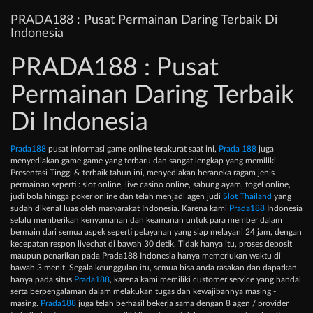
PRADA188 : Pusat Permainan Daring Terbaik Di
Indonesia
PRADA188 : Pusat
Permainan Daring Terbaik
Di Indonesia
Prada188
pusat informasi game online terakurat saat ini,
Prada 188
juga
menyediakan game game yang terbaru dan sangat lengkap yang memiliki
Presentasi Tinggi & terbaik tahun ini, menyediakan beraneka ragam jenis
permainan seperti : slot online, live casino online, sabung ayam, togel online,
judi bola hingga poker online dan telah menjadi agen judi
Slot Thailand
yang
sudah dikenal luas oleh masyarakat Indonesia. Karena kami
Prada188
Indonesia
selalu memberikan kenyamanan dan keamanan untuk para member dalam
bermain dari semua aspek seperti pelayanan yang siap melayani 24 jam, dengan
kecepatan respon livechat di bawah 30 detik. Tidak hanya itu, proses deposit
maupun penarikan pada Prada188 Indonesia hanya memerlukan waktu di
bawah 3 menit. Segala keunggulan itu, semua bisa anda rasakan dan dapatkan
hanya pada situs
Prada188
, karena kami memiliki customer service yang handal
serta berpengalaman dalam melakukan tugas dan kewajibannya masing -
masing.
Prada188
juga telah berhasil bekerja sama dengan 8 agen / provider