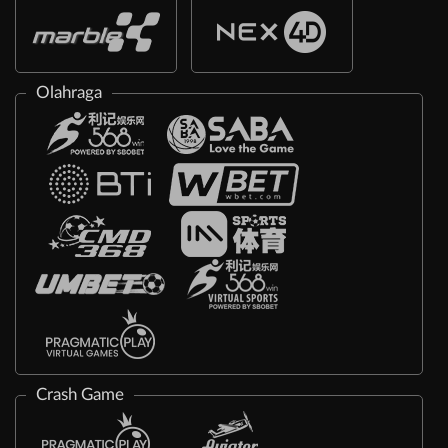
Olahraga
Crash Game