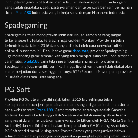
menciptakan game slot terbaru dan selalu melakukan update terhadap game
yang sudah diciptakan. Jadi, pastinya aman dan terpercaya bermain permainan
slot di
Prada188
Indonesia yang bekerja sama dengan Habanero indonesia.
Spadegaming
Spadegaming telah menciptakan lebih dari ribuan game slot yang sangat
terkenal seperti : Fafafa, Fafafa2 hingga Golden Monkey. Provider ini telah
terbentuk pada tahun 2016 dan sangat disukai oleh para penyuka judi slot
online di nusantara ini. Tidak hanya game
dana toto
, provider Spadegaming
juga merancang game tembak ikan yang telah menjadi salah satu icon tersendiri
dalam situs
prada188
yang telah melambungkan nama dari provider ini.
Spadegaming juga memiliki sertifikat hingga lisensi resmi yang telah diakui oleh
badan perjudian dunia sehingga tentunya RTP (Return to Player) pada provider
ini sudah diatas rata - rata yang ada.
PG Soft
Provider PG Soft telah berdiri sejak tahun 2015 lalu sehingga telah
menciptakan ribuan jenis permainan dimana sangat digemari oleh para slotter
pada website resmi
Prada 188
. Game tersebut diantaranya adalah Ganesha
Fortune, Ganesha Gold hingga Bali Vacation dan telah mendapatkan lisensi
yang resmi dalam menciptakan game yang diterbitkan oleh MGA (Malta Gaming
Authority) dan sertifikat resmi dalam beroperasi oleh GA (Gaming Associates).
PG Soft sendiri memiliki singkatan Pocket Games yang mengartikan bahwa
seluruh pemain hanya dengan menggunakan perangkat / ponsel pribadi, anda