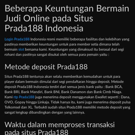
Beberapa Keuntungan Bermain
Judi Online pada Situs
Prada188 Indonesia
Login Prada188
Indonesia resmi memiliki beberapa fasilitas dan kelebihan yang
pastinya memberikan keuntungan untuk para member setia dimana telah
bermain
slot
bersama kami. Keuntungan yang dimaksud itu berasal dari segi
rohani dan pastinya sangat disukai oleh semua para pemain yaitu :
Metode deposit Prada188
Situs Prada188 tentunya akan selalu memberikan kemudahan untuk para
player dalam bermain dimulai dari segi pendaftaran hingga deposit. Metode
deposit Prada188 Indonesia terdiri dari semua jenis bank yaitu : Bank BCA,
Bank BRI, Bank Mandiri, Bank BNI, Bank Danamon dan Bank Cimb Niaga.
Kami
rtp Prada188
juga menerima deposit menggunakan Ewallet seperti : Dana,
OVO, Gopay hingga Linkaja. Tidak hanya itu, kami juga menerima deposit pulsa
Telkomsel dan XL. Terbukti sudah situs Prada188 memiliki metode deposit yang
sangat lengkap dibandingkan dengan yang lainnya.
Waktu dalam memproses transaksi
pada situs Prada188