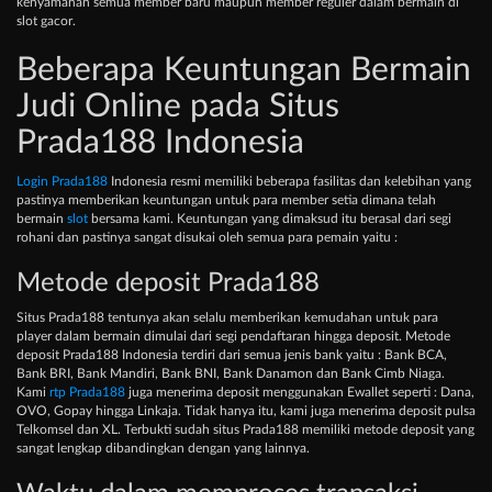
kenyamanan semua member baru maupun member reguler dalam bermain di
slot gacor.
Beberapa Keuntungan Bermain
Judi Online pada Situs
Prada188 Indonesia
Login Prada188
Indonesia resmi memiliki beberapa fasilitas dan kelebihan yang
pastinya memberikan keuntungan untuk para member setia dimana telah
bermain
slot
bersama kami. Keuntungan yang dimaksud itu berasal dari segi
rohani dan pastinya sangat disukai oleh semua para pemain yaitu :
Metode deposit Prada188
Situs Prada188 tentunya akan selalu memberikan kemudahan untuk para
player dalam bermain dimulai dari segi pendaftaran hingga deposit. Metode
deposit Prada188 Indonesia terdiri dari semua jenis bank yaitu : Bank BCA,
Bank BRI, Bank Mandiri, Bank BNI, Bank Danamon dan Bank Cimb Niaga.
Kami
rtp Prada188
juga menerima deposit menggunakan Ewallet seperti : Dana,
OVO, Gopay hingga Linkaja. Tidak hanya itu, kami juga menerima deposit pulsa
Telkomsel dan XL. Terbukti sudah situs Prada188 memiliki metode deposit yang
sangat lengkap dibandingkan dengan yang lainnya.