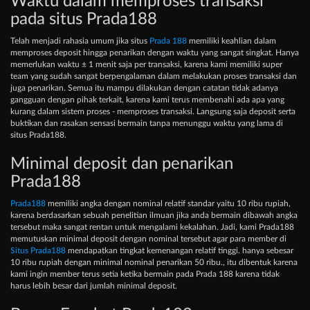
Waktu dalam memproses transaksi
pada situs Prada188
Telah menjadi rahasia umum jika situs
Prada 188
memiliki keahlian dalam
memproses deposit hingga penarikan dengan waktu yang sangat singkat. Hanya
memerlukan waktu ± 1 menit saja per transaksi, karena kami memiliki super
team yang sudah sangat berpengalaman dalam melakukan proses transaksi dan
juga penarikan. Semua itu mampu dilakukan dengan catatan tidak adanya
gangguan dengan pihak terkait, karena kami terus membenahi ada apa yang
kurang dalam sistem proses - memproses transaksi. Langsung saja deposit serta
buktikan dan rasakan sensasi bermain tanpa menunggu waktu yang lama di
situs Prada188.
Minimal deposit dan penarikan
Prada188
Prada188
memiliki angka dengan nominal relatif standar yaitu 10 ribu rupiah,
karena berdasarkan sebuah penelitian ilmuan jika anda bermain dibawah angka
tersebut maka sangat rentan untuk mengalami kekalahan. Jadi, kami Prada188
memutuskan minimal deposit dengan nominal tersebut agar para member di
Situs Prada188
mendapatkan tingkat kemenangan relatif tinggi. hanya sebesar
10 ribu rupiah dengan minimal nominal penarikan 50 ribu., itu dibentuk karena
kami ingin member terus setia ketika bermain pada Prada 188 karena tidak
harus lebih besar dari jumlah minimal deposit.