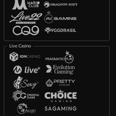
Live Casino