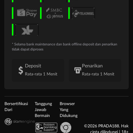
* Selama bank maintenance dan bank offline deposit dan penarikan
tidak dapat diproses
Deposit
Penarikan
Rata-rata 1 Menit
Rata-rata 1 Menit
Bersertifikasi
Tanggung
Browser
Dari
Jawab
Yang
Bermain
Didukung
©2026 PRADA188. Hak
cipta dilindungi | 18+