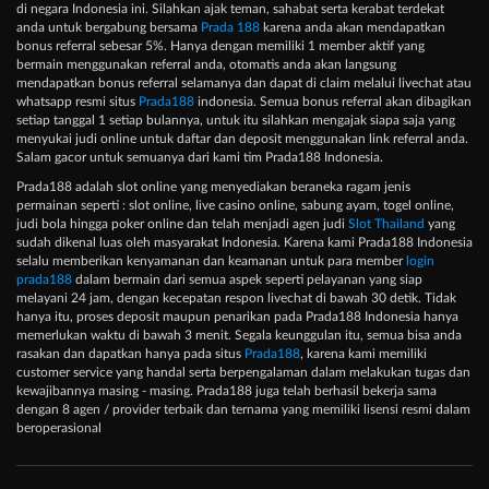
di negara Indonesia ini. Silahkan ajak teman, sahabat serta kerabat terdekat
anda untuk bergabung bersama
Prada 188
karena anda akan mendapatkan
bonus referral sebesar 5%. Hanya dengan memiliki 1 member aktif yang
bermain menggunakan referral anda, otomatis anda akan langsung
mendapatkan bonus referral selamanya dan dapat di claim melalui livechat atau
whatsapp resmi situs
Prada188
indonesia. Semua bonus referral akan dibagikan
setiap tanggal 1 setiap bulannya, untuk itu silahkan mengajak siapa saja yang
menyukai judi online untuk daftar dan deposit menggunakan link referral anda.
Salam gacor untuk semuanya dari kami tim Prada188 Indonesia.
Prada188 adalah slot online yang menyediakan beraneka ragam jenis
permainan seperti : slot online, live casino online, sabung ayam, togel online,
judi bola hingga poker online dan telah menjadi agen judi
Slot Thailand
yang
sudah dikenal luas oleh masyarakat Indonesia. Karena kami Prada188 Indonesia
selalu memberikan kenyamanan dan keamanan untuk para member
login
prada188
dalam bermain dari semua aspek seperti pelayanan yang siap
melayani 24 jam, dengan kecepatan respon livechat di bawah 30 detik. Tidak
hanya itu, proses deposit maupun penarikan pada Prada188 Indonesia hanya
memerlukan waktu di bawah 3 menit. Segala keunggulan itu, semua bisa anda
rasakan dan dapatkan hanya pada situs
Prada188
, karena kami memiliki
customer service yang handal serta berpengalaman dalam melakukan tugas dan
kewajibannya masing - masing. Prada188 juga telah berhasil bekerja sama
dengan 8 agen / provider terbaik dan ternama yang memiliki lisensi resmi dalam
beroperasional