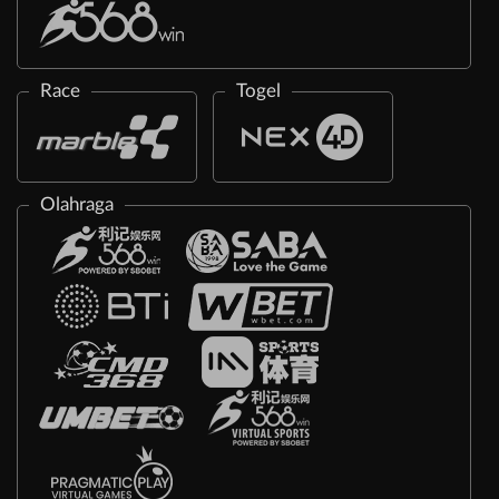
Race
Togel
Olahraga