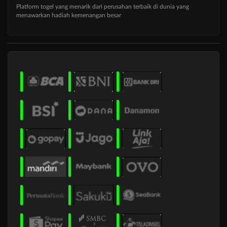
Platform togel yang menarik dari perusahan terbaik di dunia yang
menawarkan hadiah kemenangan besar