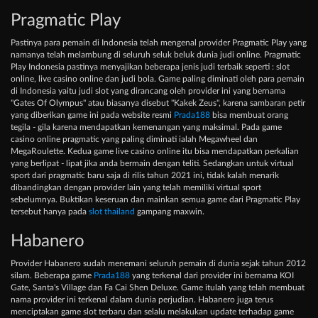
Pragmatic Play
Pastinya para pemain di Indonesia telah mengenal provider Pragmatic Play yang
namanya telah melambung di seluruh seluk beluk dunia judi online. Pragmatic
Play Indonesia pastinya menyajikan beberapa jenis judi terbaik seperti : slot
online, live casino online dan judi bola. Game paling diminati oleh para pemain
di Indonesia yaitu judi slot yang dirancang oleh provider ini yang bernama
"Gates Of Olympus" atau biasanya disebut "Kakek Zeus", karena sambaran petir
yang diberikan game ini pada website resmi
Prada188
bisa membuat orang
tegila - gila karena mendapatkan kemenangan yang maksimal. Pada game
casino online pragmatic yang paling diminati ialah Megawheel dan
MegaRoulette. Kedua game live casino online itu bisa mendapatkan perkalian
yang berlipat - lipat jika anda bermain dengan teliti. Sedangkan untuk virtual
sport dari pragmatic baru saja di rilis tahun 2021 ini, tidak kalah menarik
dibandingkan dengan provider lain yang telah memiliki virtual sport
sebelumnya. Buktikan keseruan dan mainkan semua game dari Pragmatic Play
tersebut hanya pada
slot thailand
gampang maxwin.
Habanero
Provider Habanero sudah menemani seluruh pemain di dunia sejak tahun 2012
silam. Beberapa game
Prada188
yang terkenal dari provider ini bernama KOI
Gate, Santa's Village dan Fa Cai Shen Deluxe. Game itulah yang telah membuat
nama provider ini terkenal dalam dunia perjudian. Habanero juga terus
menciptakan game slot terbaru dan selalu melakukan update terhadap game