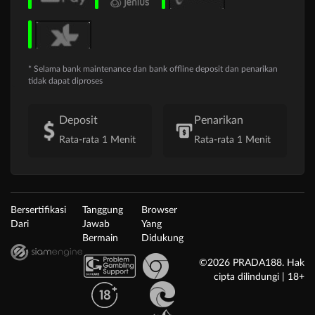
* Selama bank maintenance dan bank offline deposit dan penarikan
tidak dapat diproses
Deposit
Penarikan
Rata-rata 1 Menit
Rata-rata 1 Menit
Bersertifikasi
Tanggung
Browser
Dari
Jawab
Yang
Bermain
Didukung
©2026 PRADA188. Hak
cipta dilindungi | 18+