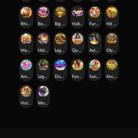
Rhino King
Bonanza Coins
Big Sevens Jackpot
Halloween Ghost
Fury Fighters
Hit Mahjong Wins
Mahjong Super Wins
Hidden City
Legacy of Midas
Quests of Olympus
Astro Luck
Olympus Legend
Amazing Soda Rush
Legend of Tarzan
Double Race
Fantastic Faries
Santa in the Summer
Ancient Stones
Holy Knight
Wolf Begins