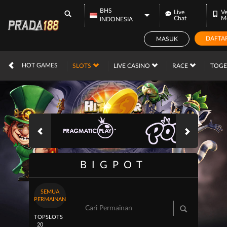
BHS
Live
Ve
Chat
M
INDONESIA
DAFTA
MASUK
IDR
12,686,883,
HOT GAMES
SLOTS
LIVE CASINO
RACE
TOG
BIGPOT
SEMUA
PERMAINAN
TOP
SLOTS
20