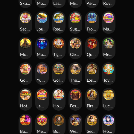
Skull Lord
Monkey King
Last Valkyrie
Miracle Ring
Aero Adventure
Royal Princess
Secret Ball
Journey to the Abyss
Reel Bass Family
Sugar Crush!
Frozen Blade
Magic Candy Factory
Mountain Spirit
Moonlight Cats
Tiggy Luck
Cleo’s Fortune
Queen's Bow
Medusa’s Blessing
Golden Kitty
Yummy Kitchen
Gold Mine Rush
The Fates of Sisters
Lost Treasure
Toy of Legend
Hot Safari Run
Jam Crush
Hottie’s Vacation
Festival of the Dead
Pirate's Treasure
Lucky Goldbar
Buffalo Begins
Mega Sevens
Book of Pharaoh
Western Sherrif
Secret of Goddess
Hottie’s Paradise