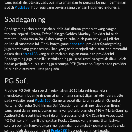
yang sudah diciptakan. Jadi, pastinya aman dan terpercaya bermain permainan
slot di
Prada188
Indonesia yang bekerja sama dengan Habanero indonesia.
Spadegaming
Spadegaming telah menciptakan lebih dari ribuan game slot yang sangat
terkenal seperti : Fafafa, Fafafa2 hingga Golden Monkey. Provider ini telah
terbentuk pada tahun 2016 dan sangat disukai oleh para penyuka judi slot
online di nusantara ini. Tidak hanya game
dana toto
, provider Spadegaming
juga merancang game tembak ikan yang telah menjadi salah satu icon tersendiri
dalam situs
prada188
yang telah melambungkan nama dari provider ini.
Spadegaming juga memiliki sertifikat hingga lisensi resmi yang telah diakui oleh
badan perjudian dunia sehingga tentunya RTP (Return to Player) pada provider
ini sudah diatas rata - rata yang ada.
PG Soft
Provider PG Soft telah berdiri sejak tahun 2015 lalu sehingga telah
menciptakan ribuan jenis permainan dimana sangat digemari oleh para slotter
pada website resmi
Prada 188
. Game tersebut diantaranya adalah Ganesha
Fortune, Ganesha Gold hingga Bali Vacation dan telah mendapatkan lisensi
yang resmi dalam menciptakan game yang diterbitkan oleh MGA (Malta Gaming
Authority) dan sertifikat resmi dalam beroperasi oleh GA (Gaming Associates).
PG Soft sendiri memiliki singkatan Pocket Games yang mengartikan bahwa
seluruh pemain hanya dengan menggunakan perangkat / ponsel pribadi, anda
semua telah dapat bermain di
Prada 188
Indonesia dan mendapatkan