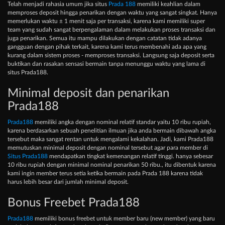
Telah menjadi rahasia umum jika situs
Prada 188
memiliki keahlian dalam
memproses deposit hingga penarikan dengan waktu yang sangat singkat. Hanya
memerlukan waktu ± 1 menit saja per transaksi, karena kami memiliki super
team yang sudah sangat berpengalaman dalam melakukan proses transaksi dan
juga penarikan. Semua itu mampu dilakukan dengan catatan tidak adanya
gangguan dengan pihak terkait, karena kami terus membenahi ada apa yang
kurang dalam sistem proses - memproses transaksi. Langsung saja deposit serta
buktikan dan rasakan sensasi bermain tanpa menunggu waktu yang lama di
situs Prada188.
Minimal deposit dan penarikan
Prada188
Prada188
memiliki angka dengan nominal relatif standar yaitu 10 ribu rupiah,
karena berdasarkan sebuah penelitian ilmuan jika anda bermain dibawah angka
tersebut maka sangat rentan untuk mengalami kekalahan. Jadi, kami Prada188
memutuskan minimal deposit dengan nominal tersebut agar para member di
Situs Prada188
mendapatkan tingkat kemenangan relatif tinggi. hanya sebesar
10 ribu rupiah dengan minimal nominal penarikan 50 ribu., itu dibentuk karena
kami ingin member terus setia ketika bermain pada Prada 188 karena tidak
harus lebih besar dari jumlah minimal deposit.
Bonus Freebet Prada188
Prada188
memiliki bonus freebet untuk member baru (new member) yang baru