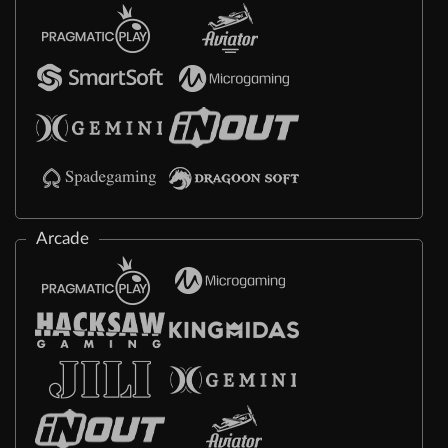
Arcade