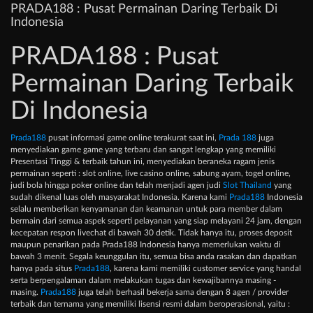
PRADA188 : Pusat Permainan Daring Terbaik Di
Indonesia
PRADA188 : Pusat
Permainan Daring Terbaik
Di Indonesia
Prada188
pusat informasi game online terakurat saat ini,
Prada 188
juga
menyediakan game game yang terbaru dan sangat lengkap yang memiliki
Presentasi Tinggi & terbaik tahun ini, menyediakan beraneka ragam jenis
permainan seperti : slot online, live casino online, sabung ayam, togel online,
judi bola hingga poker online dan telah menjadi agen judi
Slot Thailand
yang
sudah dikenal luas oleh masyarakat Indonesia. Karena kami
Prada188
Indonesia
selalu memberikan kenyamanan dan keamanan untuk para member dalam
bermain dari semua aspek seperti pelayanan yang siap melayani 24 jam, dengan
kecepatan respon livechat di bawah 30 detik. Tidak hanya itu, proses deposit
maupun penarikan pada Prada188 Indonesia hanya memerlukan waktu di
bawah 3 menit. Segala keunggulan itu, semua bisa anda rasakan dan dapatkan
hanya pada situs
Prada188
, karena kami memiliki customer service yang handal
serta berpengalaman dalam melakukan tugas dan kewajibannya masing -
masing.
Prada188
juga telah berhasil bekerja sama dengan 8 agen / provider
terbaik dan ternama yang memiliki lisensi resmi dalam beroperasional, yaitu :