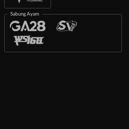
Sabung Ayam