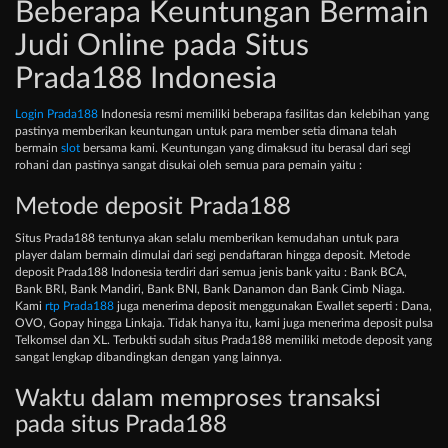
Beberapa Keuntungan Bermain
Judi Online pada Situs
Prada188 Indonesia
Login Prada188
Indonesia resmi memiliki beberapa fasilitas dan kelebihan yang
pastinya memberikan keuntungan untuk para member setia dimana telah
bermain
slot
bersama kami. Keuntungan yang dimaksud itu berasal dari segi
rohani dan pastinya sangat disukai oleh semua para pemain yaitu :
Metode deposit Prada188
Situs Prada188 tentunya akan selalu memberikan kemudahan untuk para
player dalam bermain dimulai dari segi pendaftaran hingga deposit. Metode
deposit Prada188 Indonesia terdiri dari semua jenis bank yaitu : Bank BCA,
Bank BRI, Bank Mandiri, Bank BNI, Bank Danamon dan Bank Cimb Niaga.
Kami
rtp Prada188
juga menerima deposit menggunakan Ewallet seperti : Dana,
OVO, Gopay hingga Linkaja. Tidak hanya itu, kami juga menerima deposit pulsa
Telkomsel dan XL. Terbukti sudah situs Prada188 memiliki metode deposit yang
sangat lengkap dibandingkan dengan yang lainnya.
Waktu dalam memproses transaksi
pada situs Prada188