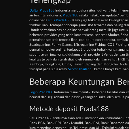
Terlengkap
Daftar Prada188
Indonesia merupakan situs judi yang telah menem
air tercinta Indonesia.
Prada 188
selalu melakukan update / pemba
online pada
situs Prada188
. Kami juga terkenal akan kelengkapan 
tembak ikan. Terdapat beberapa game slot ternama dan paling di
Untuk permainan casino online banyak orang memilih juga untuk
beberapa provider yang telah lama terkenal seperti : Sbobet, Sab
permainan seperti : tembak ikan, capit duit, capit boneka, temba
Spadegaming, Funky Games, Microgaming Fishing, CQ9 Fishing, d
permainan poker online, terdapat 3 provider terbaik yang namanya
sabung ayam juga yang didukung oleh provider SVenus dengan ting
kualitas terbaik dan telah diuji oleh semua kalangan yaitu : HKB
Kamboja, Hongkong, China, Taiwan, Jepang dan Mongolia. Anda s
terdapat pada situs resmi
Server Thailand
, karena hanya kami ya
Beberapa Keuntungan Berm
Login Prada188
Indonesia resmi memiliki beberapa fasilitas dan
berasal dari segi rohani dan pastinya sangat disukai oleh semua pa
Metode deposit Prada188
Situs Prada188 tentunya akan selalu memberikan kemudahan untuk 
Bank BCA, Bank BRI, Bank Mandiri, Bank BNI, Bank Danamon d
juga menerima deposit pulsa Telkomsel dan XL. Terbukti sudah si