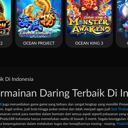
 2
OCEAN PROJECT
OCEAN KING 3
k Di Indonesia
mainan Daring Terbaik Di I
8
juga menyediakan game game yang terbaru dan sangat lengkap yang memiliki Present
yam, togel online, judi bola hingga poker online dan telah menjadi agen judi
Slot Thail
anan untuk para member dalam bermain dari semua aspek seperti pelayanan yang si
a Prada188 Indonesia hanya memerlukan waktu di bawah 3 menit. Segala keunggulan i
erta berpengalaman dalam melakukan tugas dan kewajibannya masing - masing.
Prada1