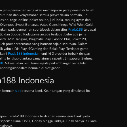
uan jenis permainan yang akan memanjakan para pemain di tanah
kebutuhan dan kenyamanan semua player dalam bermain judi
asino, togel online, poker online, judi bola, sabung ayam dan
Of Olympus, Sweet Bonanza, Aztec Gems hingga Wild West Gold.
angkan pada permainan sportsbook dalam situs
Prada188
terdapat
atic dan Sbobet. Pada game arcade terdapat beberapa jenis
perti : MM Tangkas, Pragmatic Play, Giocco Plus, Joker123,
leh provider ternama yang barusan saja disebutkan. Dalam
ik yaitu : IDN Play, 9Gaming dan Balak Play. Terdapat game
, kami
Prada188 Indonesia
memiliki 3 provider terbaik dengan
ing lengkap diantara yang lainnya seperti : Singapura, Sydney,
88
. Nikmati dan ikuti terus segala perkembangan yang telah
r reguler dalam bermain di slot gacor.
a188 Indonesia
ah bermain
slot
bersama kami. Keuntungan yang dimaksud itu
sit Prada188 Indonesia terdiri dari semua jenis bank yaitu :
eperti : Dana, OVO, Gopay hingga Linkaja. Tidak hanya itu, kami
 lainnya.