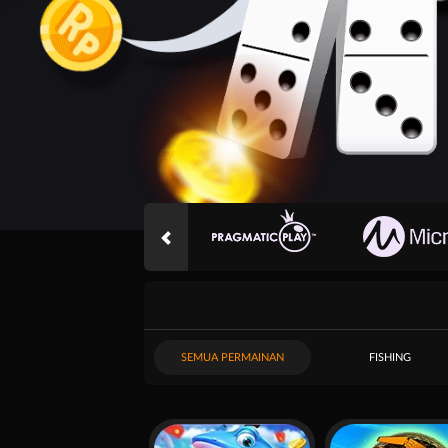
SEMUA PERMAINAN
FISHING