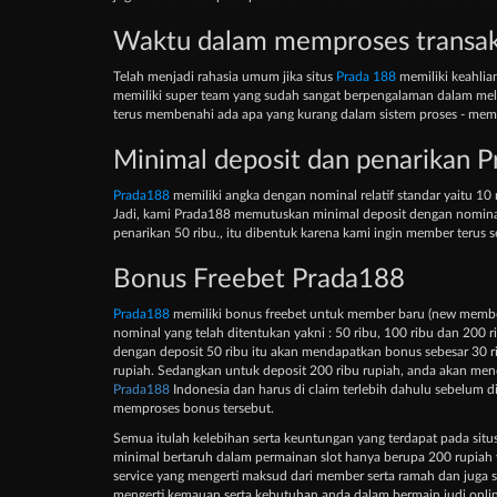
Waktu dalam memproses transaks
Telah menjadi rahasia umum jika situs
Prada 188
memiliki keahlia
memiliki super team yang sudah sangat berpengalaman dalam mela
terus membenahi ada apa yang kurang dalam sistem proses - mempr
Minimal deposit dan penarikan 
Prada188
memiliki angka dengan nominal relatif standar yaitu 10
Jadi, kami Prada188 memutuskan minimal deposit dengan nomina
penarikan 50 ribu., itu dibentuk karena kami ingin member terus s
Bonus Freebet Prada188
Prada188
memiliki bonus freebet untuk member baru (new member
nominal yang telah ditentukan yakni : 50 ribu, 100 ribu dan 200
dengan deposit 50 ribu itu akan mendapatkan bonus sebesar 30 ri
rupiah. Sedangkan untuk deposit 200 ribu rupiah, anda akan men
Prada188
Indonesia dan harus di claim terlebih dahulu sebelum d
memproses bonus tersebut.
Semua itulah kelebihan serta keuntungan yang terdapat pada situ
minimal bertaruh dalam permainan slot hanya berupa 200 rupiah y
service yang mengerti maksud dari member serta ramah dan juga 
mengerti kemauan serta kebutuhan anda dalam bermain judi online