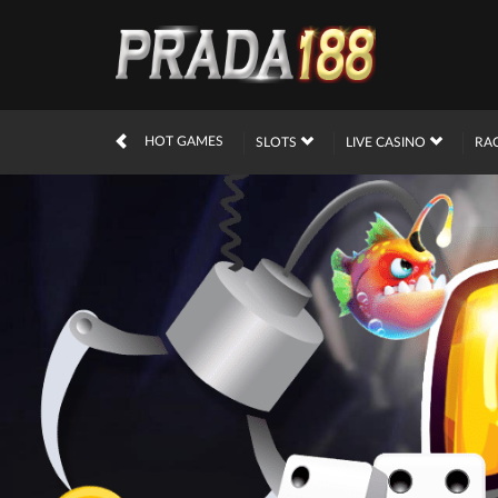
HOT GAMES
SLOTS
LIVE CASINO
RA