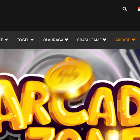
CE
TOGEL
OLAHRAGA
CRASH GAME
ARCADE