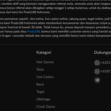
 member aktif yang bermain menggunakan referral anda, otomatis anda akan langsun
mua bonus referral akan dibagikan setiap tanggal 1 setiap bulannya, untuk itu silahk
nya dari kami tim Prada188 Indonesia.
 permainan seperti : slot online, live casino online, sabung ayam, togel online, judi
arena kami Prada188 Indonesia selalu memberikan kenyamanan dan keamanan untuk 
respon livechat di bawah 30 detik. Tidak hanya itu, proses deposit maupun penarik
tkan hanya pada situs
Prada188
, karena kami memiliki customer service yang handal
n 8 agen / provider terbaik dan ternama yang memiliki lisensi resmi dalam beroperasi
Kategori
Dukunga
Hot Games
+6281
Slots
+6282
Live Casino
Race
Togel
Olahraga
Crash Game