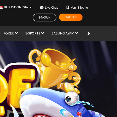
BHS INDONESIA
Live Chat
Versi Mobile
DAFTAR
MASUK
PROMOSI
POKER
E-SPORTS
SABUNG AYAM