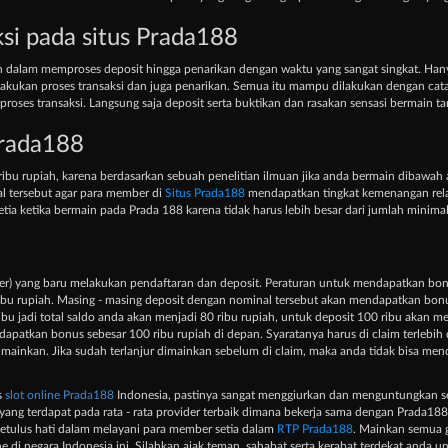
i pada situs Prada188
n dalam memproses deposit hingga penarikan dengan waktu yang sangat singkat. Hany
kukan proses transaksi dan juga penarikan. Semua itu mampu dilakukan dengan catat
oses transaksi. Langsung saja deposit serta buktikan dan rasakan sensasi bermain 
Prada188
 ribu rupiah, karena berdasarkan sebuah penelitian ilmuan jika anda bermain dibawa
l tersebut agar para member di
Situs Prada188
mendapatkan tingkat kemenangan relat
etia ketika bermain pada Prada 188 karena tidak harus lebih besar dari jumlah minimal
) yang baru melakukan pendaftaran dan deposit. Peraturan untuk mendapatkan bonus 
 ribu rupiah. Masing - masing deposit dengan nominal tersebut akan mendapatkan bo
bu jadi total saldo anda akan menjadi 80 ribu rupiah, untuk deposit 100 ribu akan 
dapatkan bonus sebesar 100 ribu rupiah di depan. Syaratanya harus di claim terlebi
imainkan. Jika sudah terlanjur dimainkan sebelum di claim, maka anda tidak bisa mend
s
slot online Prada188
Indonesia, pastinya sangat menggiurkan dan menguntungkan se
ang terdapat pada rata - rata provider terbaik dimana bekerja sama dengan Prada18
setulus hati dalam melayani para member setia dalam
RTP Prada188
. Mainkan semua g
 di negara Indonesia ini. Silahkan ajak teman, sahabat serta kerabat terdekat anda